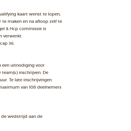
alifying kaart wenst te lopen,
r te maken en na afloop zelf te
gel & Hcp commissie is
n verwerkt.
cap 36.
 een uitnodiging voor
 team(s) inschrijven. De
ur. Te late inschrijvingen
n maximum van 108 deelnemers
n de wedstrijd aan de