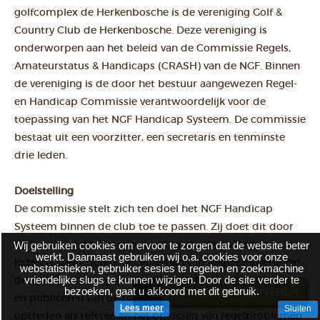
golfcomplex de Herkenbosche is de vereniging Golf &
Country Club de Herkenbosche. Deze vereniging is
onderworpen aan het beleid van de Commissie Regels,
Amateurstatus & Handicaps (CRASH) van de NGF. Binnen
de vereniging is de door het bestuur aangewezen Regel-
en Handicap Commissie verantwoordelijk voor de
toepassing van het NGF Handicap Systeem. De commissie
bestaat uit een voorzitter, een secretaris en tenminste
drie leden.
Doelstelling
De commissie stelt zich ten doel het NGF Handicap
Systeem binnen de club toe te passen. Zij doet dit door
de kennis en de juiste toepassing van de golfregels bij de
Wij gebruiken cookies om ervoor te zorgen dat de website beter
werkt. Daarnaast gebruiken wij o.a. cookies voor onze
leden te bevorderen, het afnemen van Regelexamens van
webstatistieken, gebruiker sesies te regelen en zoekmachine
vriendelijke slugs te kunnen wijzigen. Door de site verder te
de NGF, het op de juiste wijze vaststellen, administreren
bezoeken, gaat u akkoord met dit gebruik.
BRASSERIE RESERVEREN
en publiceren van de handicaps van de leden, het
Lees meer
Sluiten
optreden als referee en het oplossen van regelproblemen