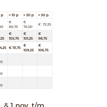
 p.
> 10 p.
> 20 p.
> 30 p.
€
€
€ 72,25
00
80,75
76,50
€
€
€
,25
103,75
101,25
98,75
€
€
4,25
€ 111,75
109,25
106,75
25
50
50
. & 1 nov. t/m