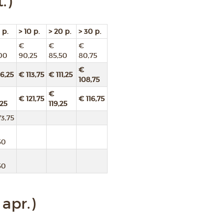
.)
 p.
> 10 p.
> 20 p.
> 30 p.
€
€
€
00
90,25
85,50
80,75
€
16,25
€ 113,75
€ 111,25
108,75
€
€ 121,75
€ 116,75
,25
119,25
3,75
50
50
apr.)