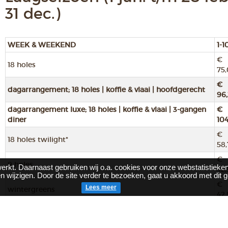
31 dec.)
WEEK & WEEKEND
1-1
€
18 holes
75
€
dagarrangement; 18 holes | koffie & vlaai | hoofdgerecht
96
dagarrangement luxe; 18 holes | koffie & vlaai | 3-gangen
€
diner
104
€
18 holes twilight*
58,
€
9 holes
erkt. Daarnaast gebruiken wij o.a. cookies voor onze webstatistieken
42
n wijzigen. Door de site verder te bezoeken, gaat u akkoord met dit g
€
Lees meer
wintergreens
42