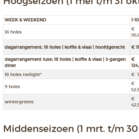
Hoogseizoen (1 mei t/m 31 okt
WEEK & WEEKEND
1-10
€
18 holes
95,
dagarrangement; 18 holes | koffie & vlaai | hoofdgerecht
€ 1
dagarrangement luxe; 18 holes | koffie & vlaai | 3-gangen
€
diner
124
18 holes twilight*
€ 7
€
9 holes
52,
€
wintergreens
42,
Middenseizoen (1 mrt. t/m 30 