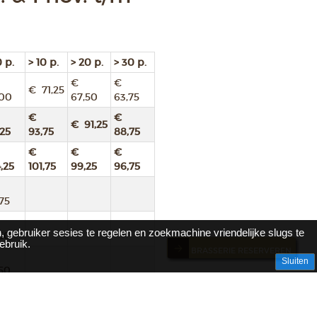
0 p.
> 10 p.
> 20 p.
> 30 p.
€
€
€ 71,25
,00
67,50
63,75
€
€
€ 91,25
,25
93,75
88,75
€
€
€
,25
101,75
99,25
96,75
75
, gebruiker sesies te regelen en zoekmachine vriendelijke slugs te
,50
ebruik.
BRASSERIE RESERVEREN
Sluiten
,50