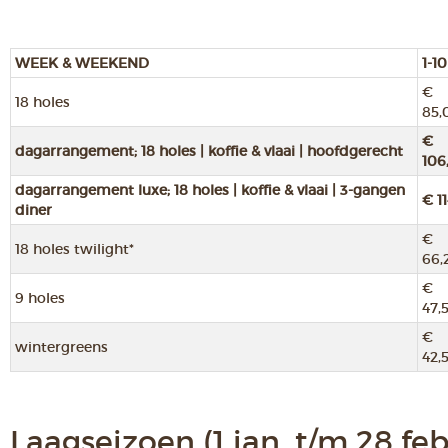
WEEK & WEEKEND
1-10
€
18 holes
85,
€
dagarrangement; 18 holes | koffie & vlaai | hoofdgerecht
106
dagarrangement luxe; 18 holes | koffie & vlaai | 3-gangen
€ 11
diner
€
18 holes twilight*
66,
€
9 holes
47,
€
wintergreens
42,
Laagseizoen (1 jan. t/m 28 feb